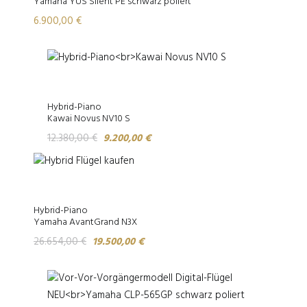
Yamaha YUS Silent PE schwarz poliert
6.900,00
€
Hybrid-Piano
Kawai Novus NV10 S
Ursprünglicher
Aktueller
12.380,00
€
9.200,00
€
Preis
Preis
war:
ist:
12.380,00 €
9.200,00 €.
Hybrid-Piano
Yamaha AvantGrand N3X
Ursprünglicher
Aktueller
26.654,00
€
19.500,00
€
Preis
Preis
war:
ist:
26.654,00 €
19.500,00 €.