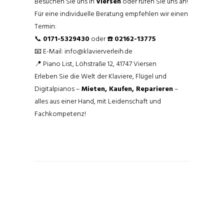
Besuchen Sie uns in
Viersen
oder rufen Sie uns an!
Für eine individuelle Beratung empfehlen wir einen
Termin:
📞
0171-5329430
oder ☎️
02162-13775
📧 E-Mail:
info@klavierverleih.de
📍 Piano List, Löhstraße 12, 41747 Viersen
Erleben Sie die Welt der Klaviere, Flügel und
Digitalpianos –
Mieten, Kaufen, Reparieren
–
alles aus einer Hand, mit Leidenschaft und
Fachkompetenz!