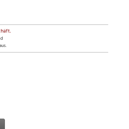
häft.
nd
aus.