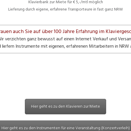
Klavierbank zur Miete für € 5,-/mtl möglich
Lieferung durch eigene, erfahrene Transporteure in fast ganz NRW
rauen auch Sie auf über 100 Jahre Erfahrung im Klaviergesc
ir verzichten ganz bewusst auf einen Internet Verkauf und Versa
 liefern Instrumente mit eigenen, erfahrenen Mitarbeitern in NRW 
Hier geht es zu den Klavieren zur Miete
Hier geht es zu den Instrumenten für eine Veranstaltung (Konzertverleih)