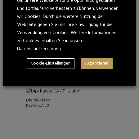
Um unsere Webseite für Sie optimal zu gestalten
und fortlaufend verbessern zu können, verwenden
Alle 2 Ergebnisse werden
wir Cookies. Durch die weitere Nutzung der
Nach
angezeigt
Webseite geben Sie uns Ihre Einwilligung für die
Preis
Verwendung von Cookies. Weitere Informationen
sortiert:
zu Cookies erhalten Sie in unserer
aufsteigend
Datenschutzerklärung
Digital-Piano
Cookie-Einstellungen
Akzeptieren
Kawai CN 301
Digital-Piano
Kawai CA 701