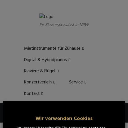
Ihr KlavierspeziaList in NRW
Mietinstrumente für Zuhause
Digital & Hybridpianos
Klaviere & Flügel
Konzertverleih
Service
Kontakt
Kawai CN301
Wir verwenden Cookies