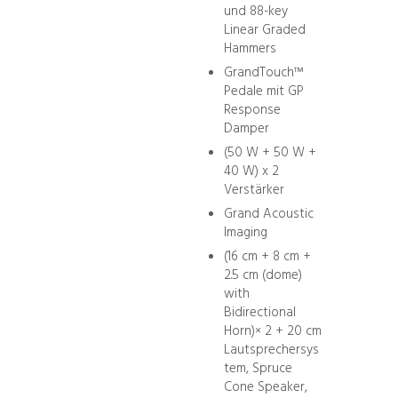
und 88-key
Linear Graded
Hammers
GrandTouch™
Pedale mit GP
Response
Damper
(50 W + 50 W +
40 W) x 2
Verstärker
Grand Acoustic
Imaging
(16 cm + 8 cm +
2.5 cm (dome)
with
Bidirectional
Horn)× 2 + 20 cm
Lautsprechersys
tem, Spruce
Cone Speaker,