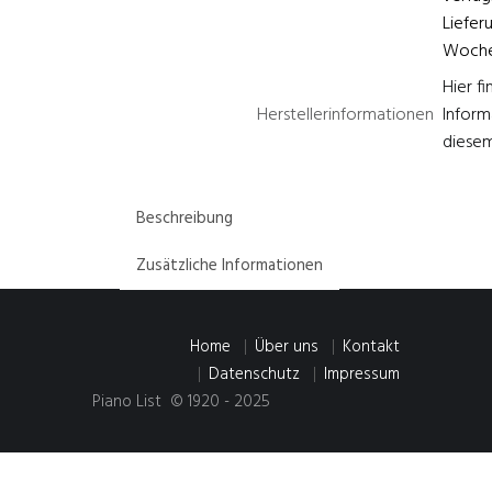
Liefer
Woche
Hier fi
Herstellerinformationen
Inform
diesem
Beschreibung
Zusätzliche Informationen
Home
Über uns
Kontakt
Datenschutz
Impressum
Piano List © 1920 - 2025