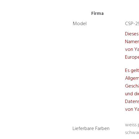
Firma
Model
CSP-2
Dieses
Namen
von Y
Europe
Es gel
Allge
Gesch
und di
Datens
von Y
weiss 
Lieferbare Farben
schwar