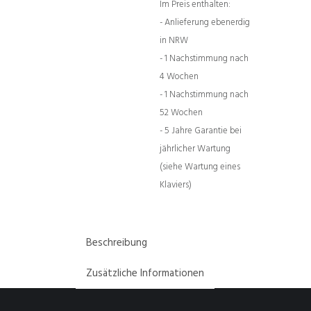
Im Preis enthalten:
- Anlieferung ebenerdig
in NRW
- 1 Nachstimmung nach
4 Wochen
- 1 Nachstimmung nach
52 Wochen
- 5 Jahre Garantie bei
jährlicher Wartung
(siehe Wartung eines
Klaviers)
Beschreibung
Zusätzliche Informationen