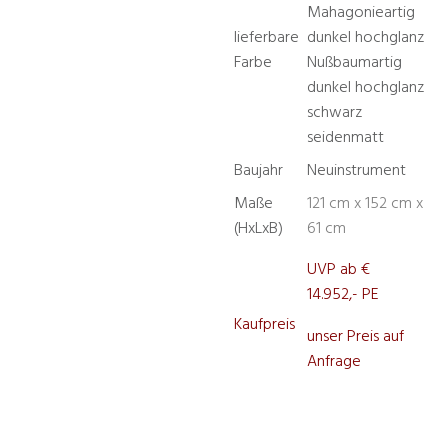
Mahagonieartig
lieferbare
dunkel hochglanz
Farbe
Nußbaumartig
dunkel hochglanz
schwarz
seidenmatt
Baujahr
Neuinstrument
Maße
121 cm x 152 cm x
(HxLxB)
61 cm
UVP ab €
14.952,- PE
Kaufpreis
unser Preis auf
Anfrage